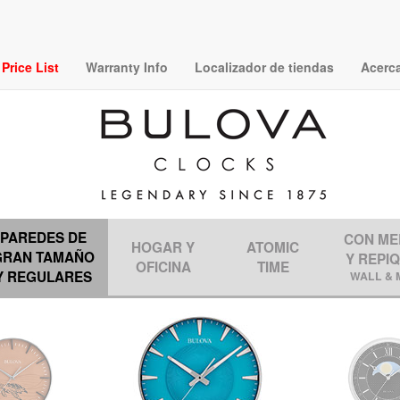
rice List
Warranty Info
Localizador de tiendas
Acerc
PAREDES DE
CON ME
HOGAR Y
ATOMIC
GRAN TAMAÑO
Y REPI
OFICINA
TIME
Y REGULARES
WALL & 