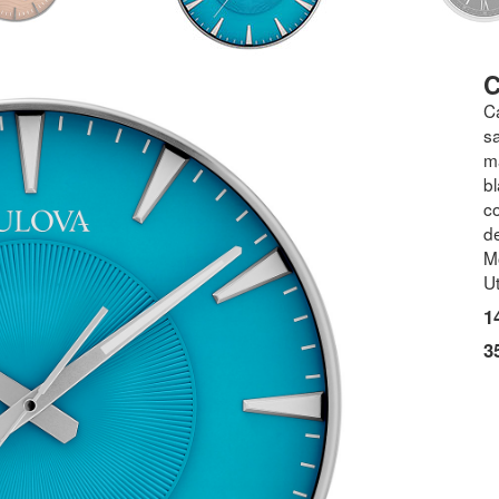
C
C
sa
m
bl
c
de
M
Ut
1
3