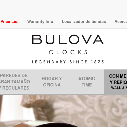
rice List
Warranty Info
Localizador de tiendas
Acerc
PAREDES DE
CON ME
HOGAR Y
ATOMIC
GRAN TAMAÑO
Y REPI
OFICINA
TIME
Y REGULARES
WALL & 