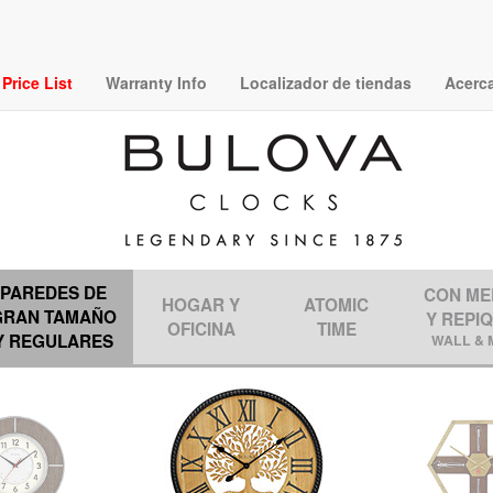
rice List
Warranty Info
Localizador de tiendas
Acerc
PAREDES DE
CON ME
HOGAR Y
ATOMIC
GRAN TAMAÑO
Y REPI
OFICINA
TIME
Y REGULARES
WALL & 