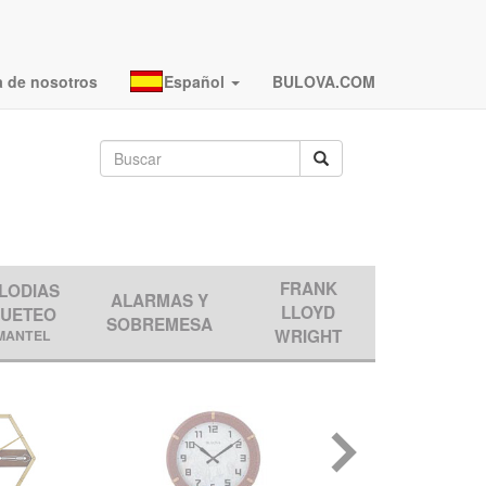
a de nosotros
Español
BULOVA.COM
FRANK
LODIAS
ALARMAS Y
LLOYD
QUETEO
SOBREMESA
WRIGHT
MANTEL