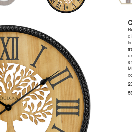
Re
di
l
t
e
e
M
co
2
5